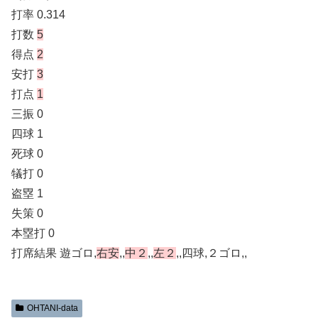
打率 0.314
打数
5
得点
2
安打
3
打点
1
三振 0
四球 1
死球 0
犠打 0
盗塁 1
失策 0
本塁打 0
打席結果 遊ゴロ,
右安
,,
中２
,,
左２
,,四球,２ゴロ,,
OHTANI-data