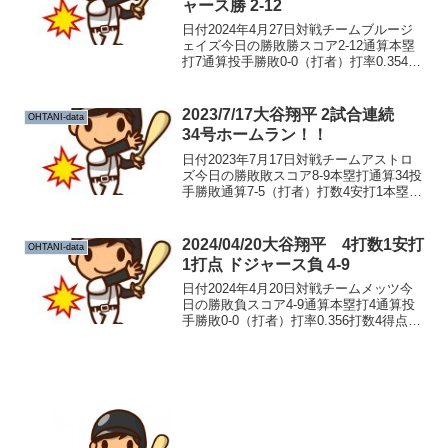
ャース勝 2-12
日付2024年4月27日対戦チームブルージ
ェイズ今日の勝敗勝スコア2-12通算本塁
打7通算投手勝敗0-0（打者）打率0.354打
数4得点2安打1打点1三振0四球1死球0犠
打0盗塁0失策0本塁打1打席結果右中本,,
四球,,投ゴロ,,二ゴロ,,...
2023/7/17大谷翔平 2試合連続
OHTANI-data
34号ホームラン！！
日付2023年7月17日対戦チームアストロ
ズ今日の勝敗敗スコア8-9本塁打通算34投
手勝敗通算7-5（打者）打数4安打1本塁打
1打点1得点2三振0四球1死球0打席結果遊
直、二ゴロ、中飛、敬遠、中本
2024/04/20大谷翔平 4打数1安打
OHTANI-data
1打点 ドジャース負 4-9
日付2024年4月20日対戦チームメッツ今
日の勝敗負スコア4-9通算本塁打4通算投
手勝敗0-0（打者）打率0.356打数4得点1
安打1打点1三振1四球1死球0犠打0盗塁1
失策0本塁打0打席結果二ゴロ,,,四球,右
安,,空三振,,二ゴロ,