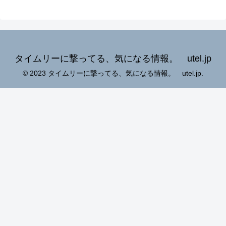
タイムリーに撃ってる、気になる情報。 utel.jp
© 2023 タイムリーに撃ってる、気になる情報。 utel.jp.