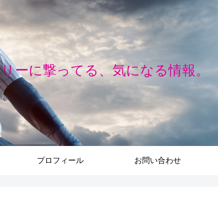
リーに撃ってる、気になる情報。 ute
プロフィール
お問い合わせ