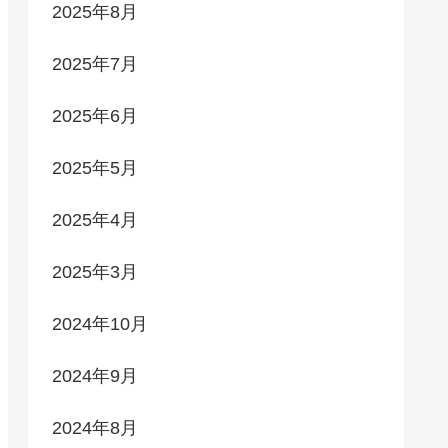
2025年8月
2025年7月
2025年6月
2025年5月
2025年4月
2025年3月
2024年10月
2024年9月
2024年8月