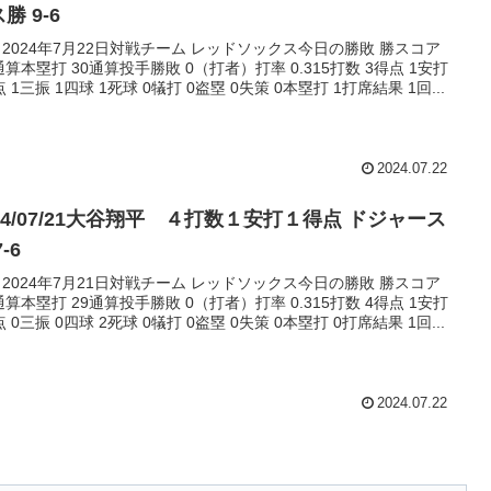
勝 9-6
 2024年7月22日対戦チーム レッドソックス今日の勝敗 勝スコア
6通算本塁打 30通算投手勝敗 0（打者）打率 0.315打数 3得点 1安打
点 1三振 1四球 1死球 0犠打 0盗塁 0失策 0本塁打 1打席結果 1回...
2024.07.22
24/07/21大谷翔平 ４打数１安打１得点 ドジャース
-6
 2024年7月21日対戦チーム レッドソックス今日の勝敗 勝スコア
6通算本塁打 29通算投手勝敗 0（打者）打率 0.315打数 4得点 1安打
点 0三振 0四球 2死球 0犠打 0盗塁 0失策 0本塁打 0打席結果 1回...
2024.07.22