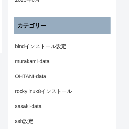
2023年6月
カテゴリー
bindインストール設定
murakami-data
OHTANI-data
rockylinux8インストール
sasaki-data
ssh設定