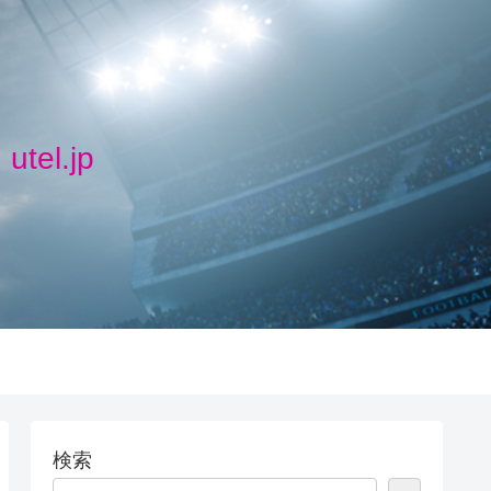
l.jp
検索