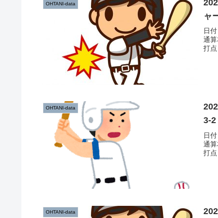
20
OHTANI-data
ャー
日付
通算
打点 
20
OHTANI-data
3-2
日付
通算
打点 
20
OHTANI-data