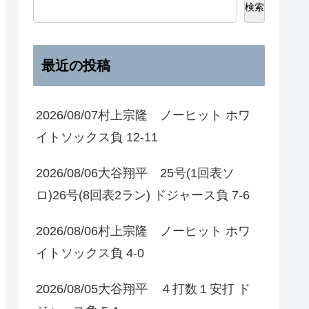
検索
最近の投稿
2026/08/07村上宗隆 ノーヒット ホワ
イトソックス負 12-11
2026/08/06大谷翔平 25号(1回表ソ
ロ)26号(8回表2ラン) ドジャース負 7-6
2026/08/06村上宗隆 ノーヒット ホワ
イトソックス負 4-0
2026/08/05大谷翔平 ４打数１安打 ド