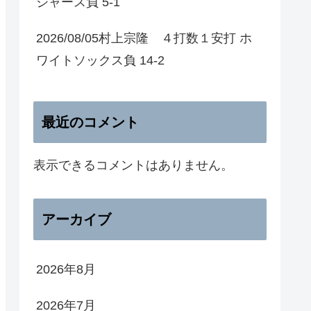
ジャース負 5-1
2026/08/05村上宗隆 ４打数１安打 ホ
ワイトソックス負 14-2
最近のコメント
表示できるコメントはありません。
アーカイブ
2026年8月
2026年7月