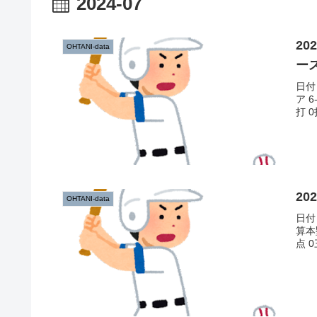
2024-07
20
OHTANI-data
ース
日付
ア 
打 0
OHTANI-data
日付
算本
点 0