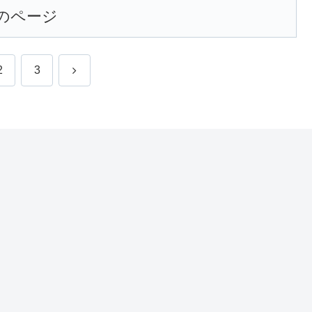
のページ
次
2
3
へ