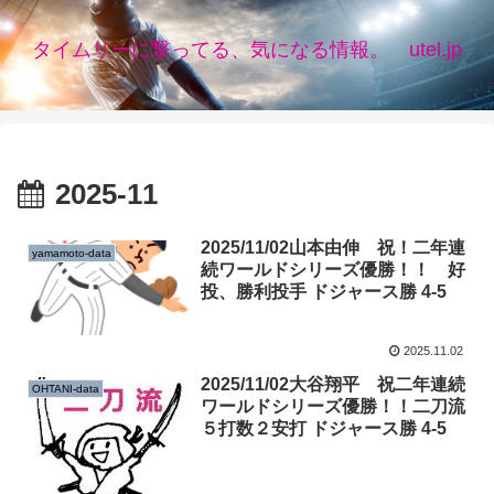
タイムリーに撃ってる、気になる情報。 utel.jp
2025-11
2025/11/02山本由伸 祝！二年連
yamamoto-data
続ワールドシリーズ優勝！！ 好
投、勝利投手 ドジャース勝 4-5
2025.11.02
2025/11/02大谷翔平 祝二年連続
OHTANI-data
ワールドシリーズ優勝！！二刀流
５打数２安打 ドジャース勝 4-5