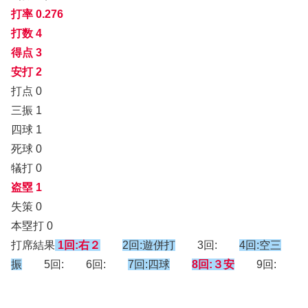
打率 0.276
打数 4
得点 3
安打 2
打点 0
三振 1
四球 1
死球 0
犠打 0
盗塁 1
失策 0
本塁打 0
打席結果
1回:右２
2回:遊併打
3回:
4回:空三
振
5回: 6回:
7回:四球
8回:３安
9回: