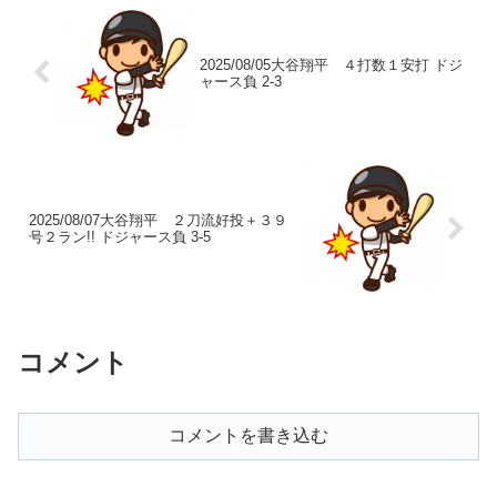
2025/08/05大谷翔平 ４打数１安打 ドジ
ャース負 2-3
2025/08/07大谷翔平 ２刀流好投＋３９
号２ラン!! ドジャース負 3-5
コメント
コメントを書き込む