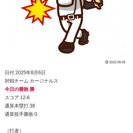
2025.08.06
日付 2025年8月6日
対戦チーム カージナルス
今日の勝敗 勝
スコア 12-6
通算本塁打 38
通算投手勝敗 0
（打者）