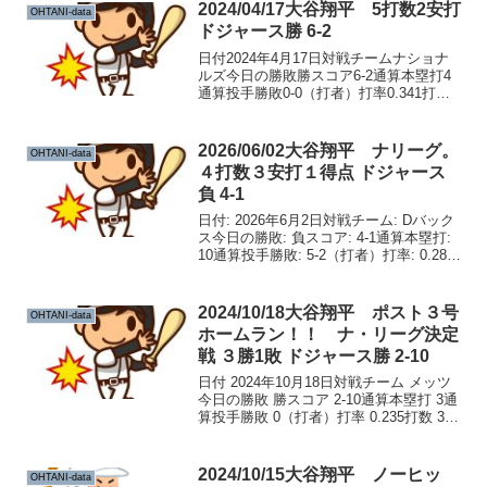
2024/04/17大谷翔平 5打数2安打
OHTANI-data
ドジャース勝 6-2
日付2024年4月17日対戦チームナショナ
ルズ今日の勝敗勝スコア6-2通算本塁打4
通算投手勝敗0-0（打者）打率0.341打数5
得点0安打2打点0三振0四球0死球0犠打0
盗塁0失策0本塁打0打席結果左安,二ゴロ,,
二ゴロ,,,中飛,三安,,
2026/06/02大谷翔平 ナリーグ。
OHTANI-data
４打数３安打１得点 ドジャース
負 4-1
日付: 2026年6月2日対戦チーム: Dバック
ス今日の勝敗: 負スコア: 4-1通算本塁打:
10通算投手勝敗: 5-2（打者）打率: 0.289
打数: 4得点: 1安打: 3打点: 0三振: 0四球:
0死球: 0犠打: 0盗塁: 0失...
2024/10/18大谷翔平 ポスト３号
OHTANI-data
ホームラン！！ ナ・リーグ決定
戦 ３勝1敗 ドジャース勝 2-10
日付 2024年10月18日対戦チーム メッツ
今日の勝敗 勝スコア 2-10通算本塁打 3通
算投手勝敗 0（打者）打率 0.235打数 3得
点 4安打 1打点 1三振 1四球 3死球 0犠打
0盗塁 0失策 0本塁打 1打席結果 1回:右
中...
2024/10/15大谷翔平 ノーヒッ
OHTANI-data