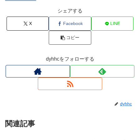
シェアする
X
Facebook
LINE
コピー
dyhhcをフォローする
dyhhc
関連記事