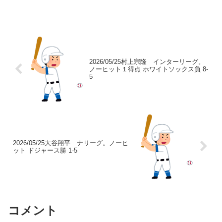
打数: 4得点: 3安打: 1打点: 1三振: 2四球:
1死球: 0犠打: 0盗塁: 0失策: ...
2026/05/25村上宗隆 インターリーグ。
ノーヒット１得点 ホワイトソックス負 8-
5
2026/05/25大谷翔平 ナリーグ。ノーヒ
ット ドジャース勝 1-5
コメント