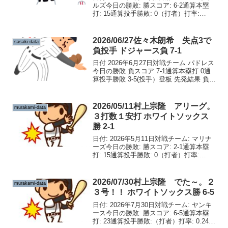
ルズ今日の勝敗: 勝スコア: 6-2通算本塁
打: 15通算投手勝敗: 0（打者）打率:
0.227打数: 1得点: 1安打: 0打点: 0三振: 0
四球: 3死球: 0犠打: 0盗塁: 0失策...
2026/06/27佐々木朗希 失点3で
sasaki-data
負投手 ドジャース負 7-1
日付 2026年6月27日対戦チーム パドレス
今日の勝敗 負スコア 7-1通算本塁打 0通
算投手勝敗 3-5(投手）登板 先発結果 負防
御率 4.88投球回 4投球数 81打者 20被安
打 3被本塁打 1奪三振 2与四球 5与死球 1
ボーク...
2026/05/11村上宗隆 アリーグ。
murakami-data
３打数１安打 ホワイトソックス
勝 2-1
日付: 2026年5月11日対戦チーム: マリナ
ーズ今日の勝敗: 勝スコア: 2-1通算本塁
打: 15通算投手勝敗: 0（打者）打率:
0.232打数: 3得点: 0安打: 1打点: 0三振: 1
四球: 1死球: 0犠打: 0盗塁: 0失策...
2026/07/30村上宗隆 でた～。２
murakami-data
３号！！ ホワイトソックス勝 6-5
日付: 2026年7月30日対戦チーム: ヤンキ
ース今日の勝敗: 勝スコア: 6-5通算本塁
打: 23通算投手勝敗:（打者）打率: 0.240