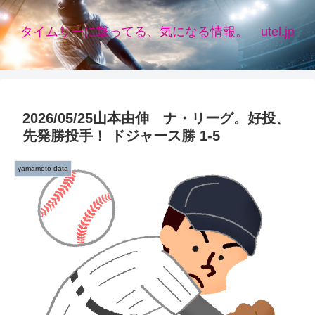
タイムリーに撃ってる、気になる情報。 utel.jp
2026/05/25山本由伸 ナ・リーグ。好投、
先発勝投手！ ドジャース勝 1-5
yamamoto-data