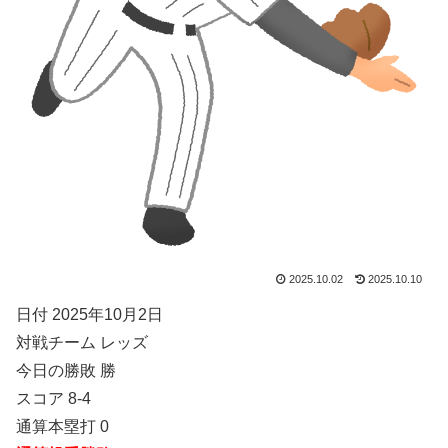
2025.10.02
2025.10.10
日付 2025年10月2日
対戦チーム レッズ
今日の勝敗 勝
スコア 8-4
通算本塁打 0