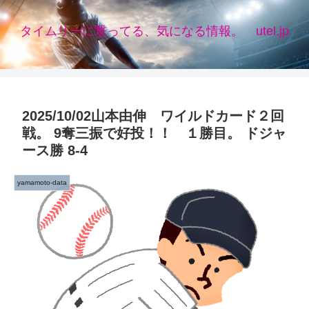
タイムリーに撃ってる、気になる情報。 utel.jp
2025/10/02山本由伸 ワイルドカード２回
戦。 9奪三振で好投！！ １勝目。 ドジャ
ース勝 8-4
yamamoto-data