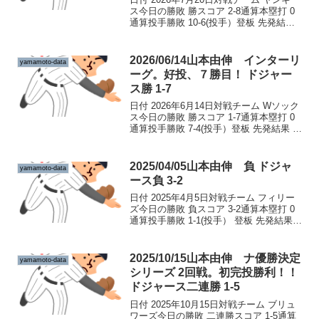
ス今日の勝敗 勝スコア 2-8通算本塁打 0
通算投手勝敗 10-6(投手）登板 先発結果
勝防御率 2.78投球回 9投球数 102打者 30
被安打 4被本塁打 1奪三振 7与四球 0与死
球 0...
2026/06/14山本由伸 インターリ
yamamoto-data
ーグ。好投、７勝目！ ドジャー
ス勝 1-7
日付 2026年6月14日対戦チーム Wソック
ス今日の勝敗 勝スコア 1-7通算本塁打 0
通算投手勝敗 7-4(投手）登板 先発結果 勝
防御率 2.52投球回 8.1投球数 109打者 27
被安打 1被本塁打 1奪三振 7与四球 0与死
球 ...
2025/04/05山本由伸 負 ドジャ
yamamoto-data
ース負 3-2
日付 2025年4月5日対戦チーム フィリー
ズ今日の勝敗 負スコア 3-2通算本塁打 0
通算投手勝敗 1-1(投手） 登板 先発結果
負防御率 1.69 投球回 6投球数 97打者 22
被安打 3被本塁打 0奪三振 5与四球 3与死
球 0...
2025/10/15山本由伸 ナ優勝決定
yamamoto-data
シリーズ 2回戦。初完投勝利！！
ドジャース二連勝 1-5
日付 2025年10月15日対戦チーム ブリュ
ワーズ今日の勝敗 二連勝スコア 1-5通算