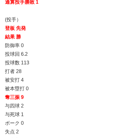
通算投手勝敗 1
(投手）
登板 先発
結果 勝
防御率 0
投球回 6.2
投球数 113
打者 28
被安打 4
被本塁打 0
奪三振 9
与四球 2
与死球 1
ボーク 0
失点 2