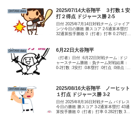
死球: 0犠打: 0盗塁: 0失策:...
2025/07/14大谷翔平 ３打数１安
OHTANI-data
打２得点 ドジャース勝 2-5
日付 2025年7月14日対戦チーム ジャイア
ンツ今日の勝敗 勝スコア 2-5通算本塁打
32通算投手勝敗 0（打者）打率 0.276打数
3得点 2安打 1打点 0三振 0四球 2死球 0犠
打 0盗塁 0失策 0本塁打 0打席結果 1回:...
6月22日大谷翔平
OHTANI-data
（打者）日付 :6月22日対戦チーム :ドジ
ャースチーム勝敗：負チーム対戦結果：
0-2打数 :3安打 :0本塁打 :0打点 :0得点 :0
三振 :0四球 :1死球 :0打席結果 :四球、左
直、三飛、中飛（投手）対戦チーム :ドジ
ャース登板 ...
2025/08/16大谷翔平 ノーヒット
OHTANI-data
１打点 ドジャース勝 3-2
日付 2025年8月16日対戦チーム パドレス
今日の勝敗 勝スコア 3-2通算本塁打 43通
算投手勝敗 0（打者）打率 0.282打数 3得
点 0安打 0打点 1三振 1四球 1死球 0犠打
0盗塁 0失策 0本塁打 0打席結果 1回:中
直...