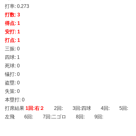
打率: 0.273
打数: 3
得点: 1
安打: 1
打点: 1
三振: 0
四球: 1
死球: 0
犠打: 0
盗塁: 0
失策: 0
本塁打: 0
打席結果
1回:右２
2回: 3回:四球 4回: 5回:
左飛 6回: 7回:二ゴロ 8回: 9回: