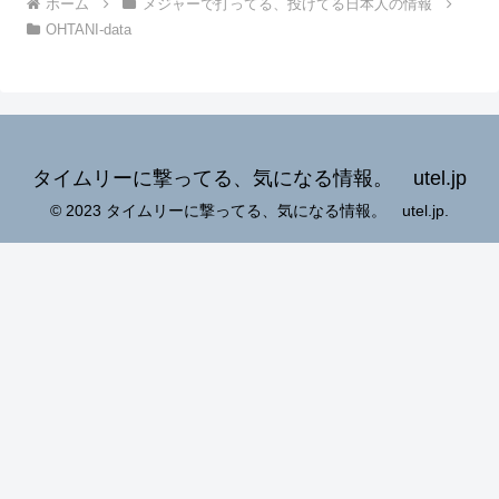
ホーム
メジャーで打ってる、投げてる日本人の情報
OHTANI-data
タイムリーに撃ってる、気になる情報。 utel.jp
© 2023 タイムリーに撃ってる、気になる情報。 utel.jp.