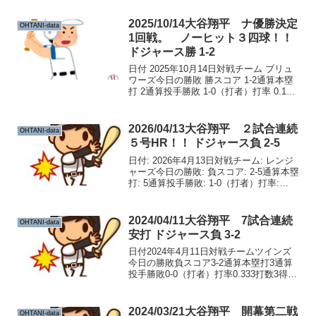
2025/10/14大谷翔平 ナ優勝決定
OHTANI-data
1回戦。 ノーヒット３四球！！
ドジャース勝 1-2
日付 2025年10月14日対戦チーム ブリュ
ワーズ今日の勝敗 勝スコア 1-2通算本塁
打 2通算投手勝敗 1-0（打者）打率 0.138
打数 2得点 0安打 0打点 0三振 0四球 3死
球 0犠打 0盗塁 0失策 0本塁打 0打席結果
1...
2026/04/13大谷翔平 ２試合連続
OHTANI-data
５号HR！！ ドジャース負 2-5
日付: 2026年4月13日対戦チーム: レンジ
ャーズ今日の勝敗: 負スコア: 2-5通算本塁
打: 5通算投手勝敗: 1-0（打者）打率:
0.286打数: 3得点: 1安打: 1打点: 1三振: 1
四球: 2死球: 0犠打: 0盗塁: 0...
2024/04/11大谷翔平 7試合連続
OHTANI-data
安打 ドジャース負 3-2
日付2024年4月11日対戦チームツインズ
今日の勝敗負スコア3-2通算本塁打3通算
投手勝敗0-0（打者）打率0.333打数3得点
0安打1打点0三振0四球1死球0犠打0盗塁0
失策0本塁打0打席結果四球,,左飛,,右安,,
二ゴロ,,,
2024/03/21大谷翔平 開幕第二戦
OHTANI-data