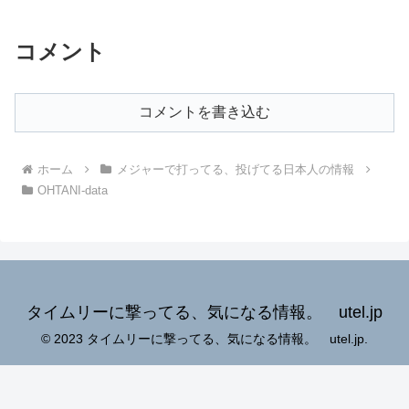
コメント
コメントを書き込む
ホーム
メジャーで打ってる、投げてる日本人の情報
OHTANI-data
タイムリーに撃ってる、気になる情報。 utel.jp
© 2023 タイムリーに撃ってる、気になる情報。 utel.jp.