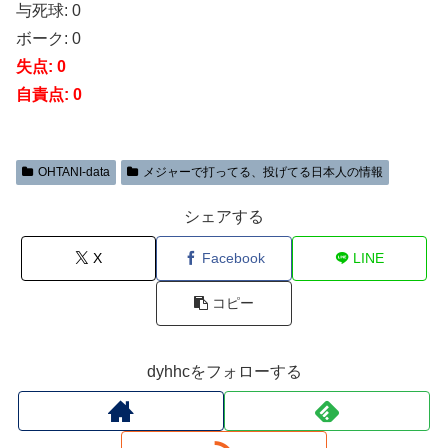
与死球: 0
ボーク: 0
失点: 0
自責点: 0
OHTANI-data
メジャーで打ってる、投げてる日本人の情報
シェアする
X
Facebook
LINE
コピー
dyhhcをフォローする