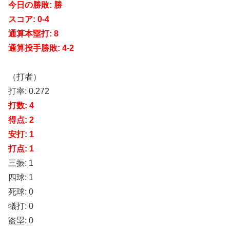
今日の勝敗: 勝
スコア: 0-4
通算本塁打: 8
通算投手勝敗: 4-2
（打者）
打率: 0.272
打数: 4
得点: 2
安打: 1
打点: 1
三振: 1
四球: 1
死球: 0
犠打: 0
盗塁: 0