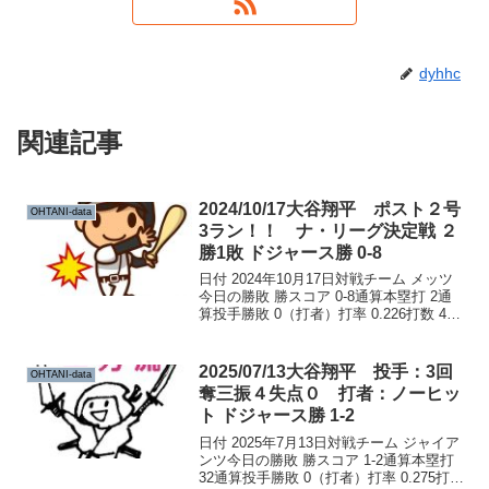
dyhhc
関連記事
2024/10/17大谷翔平 ポスト２号
OHTANI-data
3ラン！！ ナ・リーグ決定戦 ２
勝1敗 ドジャース勝 0-8
日付 2024年10月17日対戦チーム メッツ
今日の勝敗 勝スコア 0-8通算本塁打 2通
算投手勝敗 0（打者）打率 0.226打数 4得
点 1安打 1打点 3三振 1四球 1死球 0犠打
0盗塁 0失策 0本塁打 1打席結果 1回:１ゴ
ロ...
2025/07/13大谷翔平 投手：3回
OHTANI-data
奪三振４失点０ 打者：ノーヒッ
ト ドジャース勝 1-2
日付 2025年7月13日対戦チーム ジャイア
ンツ今日の勝敗 勝スコア 1-2通算本塁打
32通算投手勝敗 0（打者）打率 0.275打数