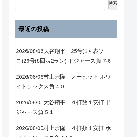
検索
最近の投稿
2026/08/06大谷翔平 25号(1回表ソ
ロ)26号(8回表2ラン) ドジャース負 7-6
2026/08/06村上宗隆 ノーヒット ホワ
イトソックス負 4-0
2026/08/05大谷翔平 ４打数１安打 ド
ジャース負 5-1
2026/08/05村上宗隆 ４打数１安打 ホ