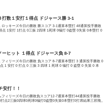
2025/09/09大谷翔平 ３打数１安打１得点 ドジャース勝 3-1
ム ロッキーズ今日の勝敗 勝スコア 3-1通算本塁打 48通算投手勝敗
3得点 1安打 1打点 0三振 2四球 1死球 0犠打 0盗塁 0失策 0本塁打 0
2025/04/07大谷翔平 ノーヒット １得点 ドジャース負 8-7
ム フィリーズ今日の勝敗 負スコア 8-7通算本塁打 3 通算投手勝敗 0
 1 安打 0 打点 0 三振 3 四球 1 死球 0 犠打 0 盗塁 0 失策 0 本
マルチ安打！！
ームフィリーズ今日の勝敗負スコア12-7通算本塁打44通算投手勝敗
3打点2三振0四球0死球0犠打0盗塁0失策0本塁打0打席結果三邪飛,,