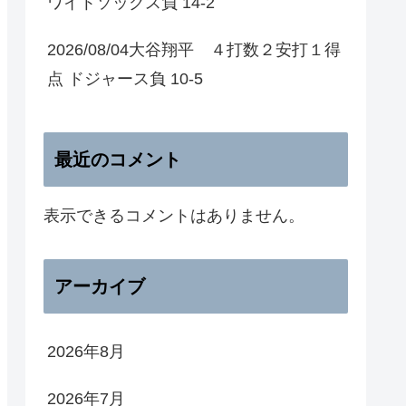
ワイトソックス負 14-2
2026/08/04大谷翔平 ４打数２安打１得
点 ドジャース負 10-5
最近のコメント
表示できるコメントはありません。
アーカイブ
2026年8月
2026年7月