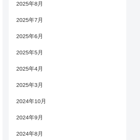
2025年8月
2025年7月
2025年6月
2025年5月
2025年4月
2025年3月
2024年10月
2024年9月
2024年8月