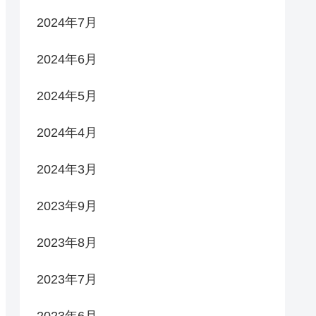
2024年7月
2024年6月
2024年5月
2024年4月
2024年3月
2023年9月
2023年8月
2023年7月