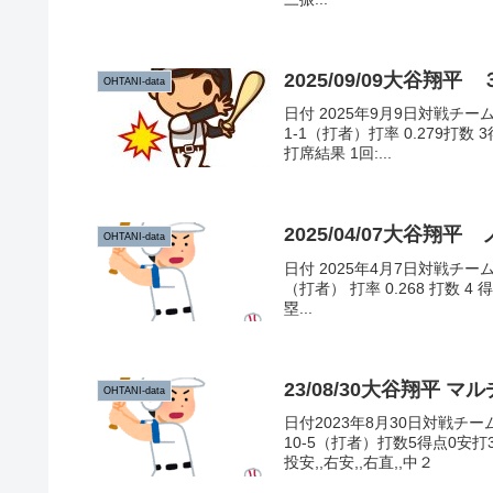
OHTANI-data
日付 2025年9月9日対戦チー
1-1（打者）打率 0.279打数 
打席結果 1回:...
OHTANI-data
日付 2025年4月7日対戦チー
（打者） 打率 0.268 打数 4 得点
塁...
23/08/30大谷翔平 
OHTANI-data
日付2023年8月30日対戦チ
10-5（打者）打数5得点0安打
投安,,右安,,右直,,中２