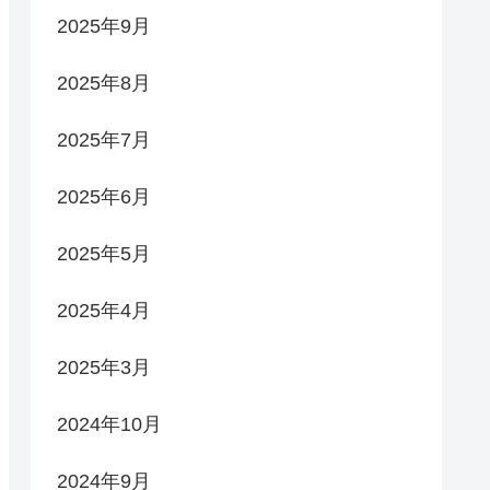
2025年9月
2025年8月
2025年7月
2025年6月
2025年5月
2025年4月
2025年3月
2024年10月
2024年9月