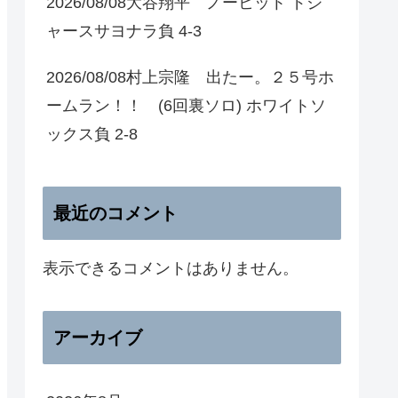
2026/08/08大谷翔平 ノーヒット ドジ
ャースサヨナラ負 4-3
2026/08/08村上宗隆 出たー。２５号ホ
ームラン！！ (6回裏ソロ) ホワイトソ
ックス負 2-8
最近のコメント
表示できるコメントはありません。
アーカイブ