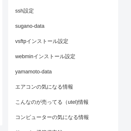
ssh設定
sugano-data
vsftpインストール設定
webminインストール設定
yamamoto-data
エアコンの気になる情報
こんなのが売ってる（utel)情報
コンピューターの気になる情報