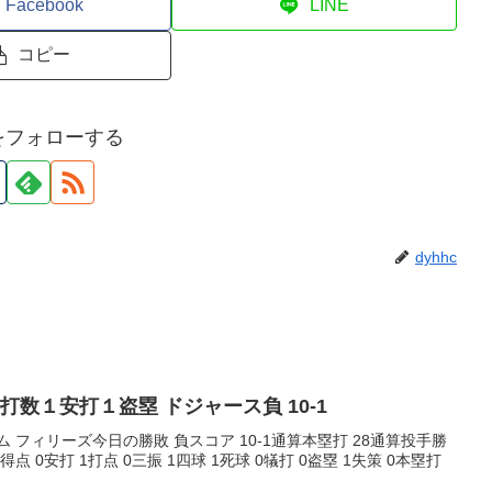
Facebook
LINE
コピー
cをフォローする
dyhhc
2024/07/10大谷翔平 2打数１安打１盗塁 ドジャース負 10-1
ーム フィリーズ今日の勝敗 負スコア 10-1通算本塁打 28通算投手勝
2得点 0安打 1打点 0三振 1四球 1死球 0犠打 0盗塁 1失策 0本塁打