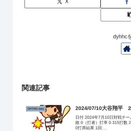
X
dyhh
関連記事
OHTANI-data
日付 2024年7月10日対戦チ
敗 0（打者）打率 0.315打数 
0打席結果 1回:...