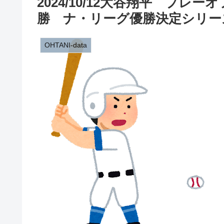
2024/10/12大谷翔平 プレ
勝 ナ・リーグ優勝決定シリーズへ
OHTANI-data