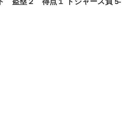
ヒット 盗塁２ 得点１ ドジャース負 5-