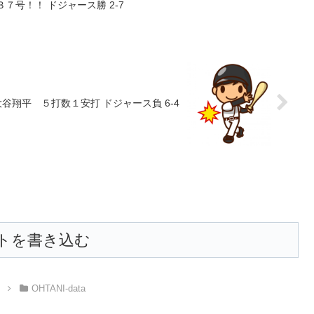
2024/08/14大谷翔平 ２戦連発３７号！！ ドジャース勝 2-7
2024/08/16大谷翔平 ５打数１安打 ドジャース負 6-4
トを書き込む
OHTANI-data