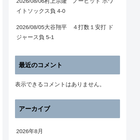
2026/08/06村上宗隆 ノーヒット ホワ
イトソックス負 4-0
2026/08/05大谷翔平 ４打数１安打 ド
ジャース負 5-1
最近のコメント
表示できるコメントはありません。
アーカイブ
2026年8月