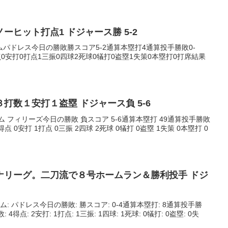
2024/04/14大谷翔平 ノーヒット打点1 ドジャース勝 5-2
ームパドレス今日の勝敗勝スコア5-2通算本塁打4通算投手勝敗0-
得点0安打0打点1三振0四球2死球0犠打0盗塁1失策0本塁打0打席結果
,
2025/09/16大谷翔平 ３打数１安打１盗塁 ドジャース負 5-6
ーム フィリーズ今日の勝敗 負スコア 5-6通算本塁打 49通算投手勝敗
3得点 0安打 1打点 0三振 2四球 2死球 0犠打 0盗塁 1失策 0本塁打 0
平 ナリーグ。二刀流で８号ホームラン＆勝利投手 ドジ
ーム: パドレス今日の勝敗: 勝スコア: 0-4通算本塁打: 8通算投手勝
: 4得点: 2安打: 1打点: 1三振: 1四球: 1死球: 0犠打: 0盗塁: 0失