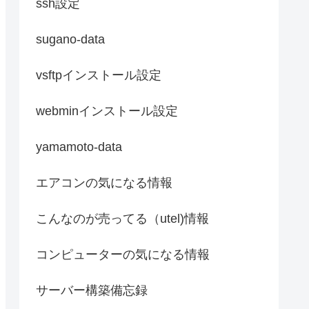
ssh設定
sugano-data
vsftpインストール設定
webminインストール設定
yamamoto-data
エアコンの気になる情報
こんなのが売ってる（utel)情報
コンピューターの気になる情報
サーバー構築備忘録