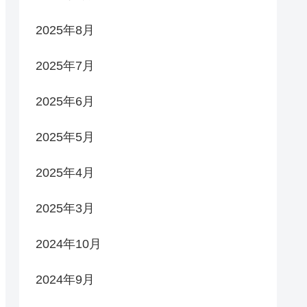
2025年8月
2025年7月
2025年6月
2025年5月
2025年4月
2025年3月
2024年10月
2024年9月