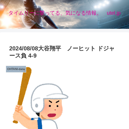
タイムリーに撃ってる、気になる情報。 utel.jp
2024/08/08大谷翔平 ノーヒット ドジャ
ース負 4-9
OHTANI-data