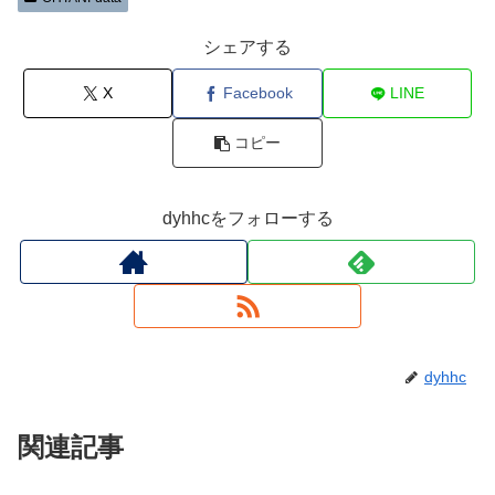
シェアする
X
Facebook
LINE
コピー
dyhhcをフォローする
dyhhc
関連記事