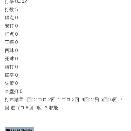
打率 0.302
打数 5
得点 0
安打 0
打点 0
三振 0
四球 0
死球 0
犠打 0
盗塁 0
失策 0
本塁打 0
打席結果 1回:２ゴロ 2回:１ゴロ 3回: 4回:２飛 5回: 6回: 7
回:遊ゴロ 8回: 9回:３邪飛
OHTANI-data