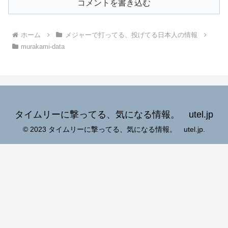
コメントを書き込む
ホーム
メジャーで打ってる、投げてる日本人の情報
murakami-data
タイムリーに撃ってる、気になる情報。 utel.jp
© 2023 タイムリーに撃ってる、気になる情報。 utel.jp.