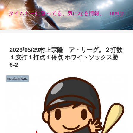
タイムリーに撃ってる、気になる情報。 utel.jp
2026/05/29村上宗隆 ア・リーグ。２打数
１安打１打点１得点 ホワイトソックス勝
6-2
murakami-data