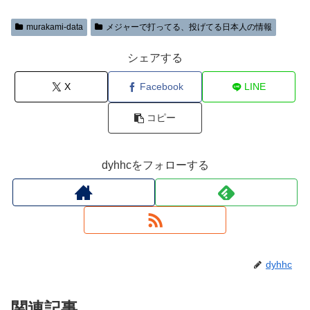
murakami-data
メジャーで打ってる、投げてる日本人の情報
シェアする
X
Facebook
LINE
コピー
dyhhcをフォローする
dyhhc
関連記事