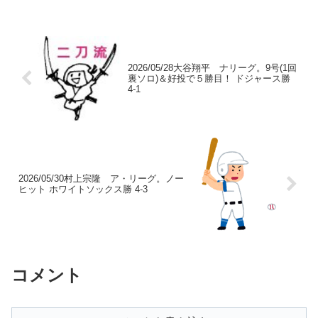
2026/05/28大谷翔平 ナリーグ。9号(1回
裏ソロ)＆好投で５勝目！ ドジャース勝
4-1
2026/05/30村上宗隆 ア・リーグ。ノー
ヒット ホワイトソックス勝 4-3
コメント