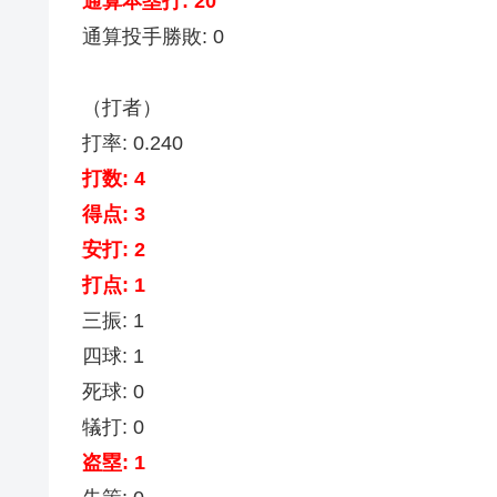
通算本塁打: 20
通算投手勝敗: 0
（打者）
打率: 0.240
打数: 4
得点: 3
安打: 2
打点: 1
三振: 1
四球: 1
死球: 0
犠打: 0
盗塁: 1