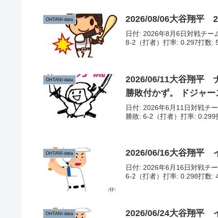
OHTANI-data
日付: 2026年8月6日対戦チー
8-2（打者）打率: 0.297打数: 5
2026/06/11大谷翔
OHTANI-data
勝敗付かず。 ドジ
日付: 2026年6月11日対戦チ
勝敗: 6-2（打者）打率: 0.299打
OHTANI-data
日付: 2026年6月16日対戦チ
6-2（打者）打率: 0.298打数: 4
OHTANI-data