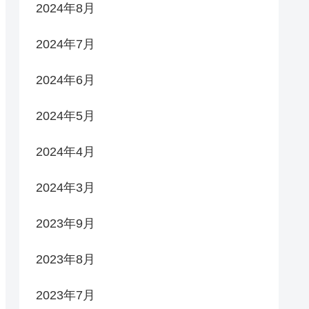
2024年8月
2024年7月
2024年6月
2024年5月
2024年4月
2024年3月
2023年9月
2023年8月
2023年7月