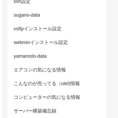
ssh設定
sugano-data
vsftpインストール設定
webminインストール設定
yamamoto-data
エアコンの気になる情報
こんなのが売ってる（utel)情報
コンピューターの気になる情報
サーバー構築備忘録