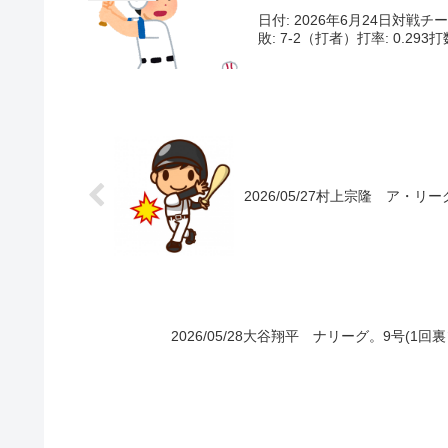
日付: 2026年6月24日対戦チ
敗: 7-2（打者）打率: 0.293打数