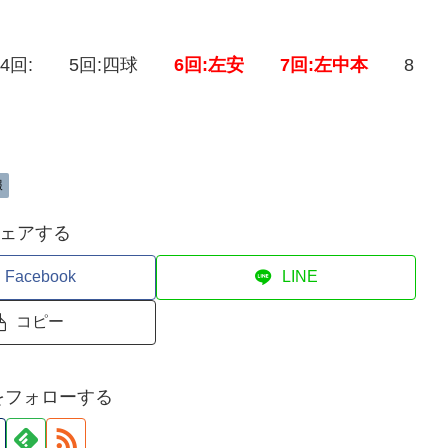
 4回: 5回:四球
6回:左安 7回:左中本
8
報
ェアする
Facebook
LINE
コピー
cをフォローする