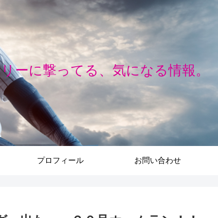
リーに撃ってる、気になる情報。 ute
プロフィール
お問い合わせ