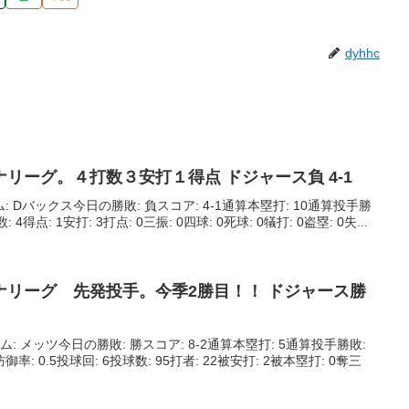
dyhhc
2026/06/02大谷翔平 ナリーグ。４打数３安打１得点 ドジャース負 4-1
ム: Dバックス今日の勝敗: 負スコア: 4-1通算本塁打: 10通算投手勝
: 4得点: 1安打: 3打点: 0三振: 0四球: 0死球: 0犠打: 0盗塁: 0失...
ナリーグ 先発投手。今季2勝目！！ ドジャース勝
ーム: メッツ今日の勝敗: 勝スコア: 8-2通算本塁打: 5通算投手勝敗:
御率: 0.5投球回: 6投球数: 95打者: 22被安打: 2被本塁打: 0奪三