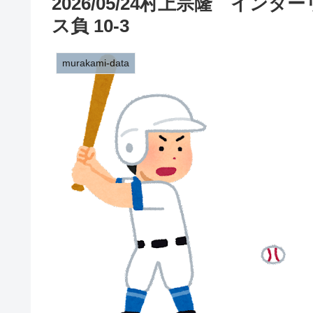
2026/05/24村上宗隆 イ
ス負 10-3
murakami-data