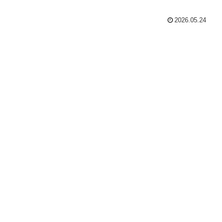
2026.05.24