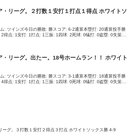
 ア・リーグ。２打数１安打１打点１得点 ホワイトソ
ーム: ツインズ今日の勝敗: 勝スコア: 6-2通算本塁打: 20通算投手勝
2得点: 1安打: 1打点: 1三振: 1四球: 2死球: 0犠打: 0盗塁: 0失策:...
 ア・リーグ。出たー。18号ホームラン！！ ホワイト
ーム: ツインズ今日の勝敗: 勝スコア: 3-1通算本塁打: 18通算投手勝
4得点: 1安打: 1打点: 1三振: 1四球: 0死球: 0犠打: 0盗塁: 0失策:...
2026/05/23村上宗隆 インターリーグ。３打数１安打２得点３打点 ホワイトソックス勝 4-9