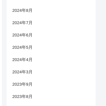
2024年8月
2024年7月
2024年6月
2024年5月
2024年4月
2024年3月
2023年9月
2023年8月