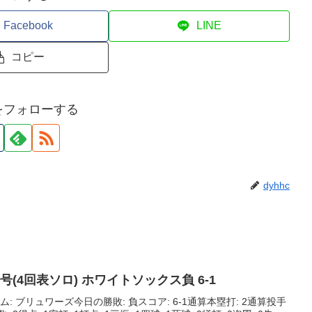
Facebook
LINE
コピー
cをフォローする
dyhhc
2026/03/29村上宗隆 2号(4回表ソロ) ホワイトソックス負 6-1
ーム: ブリュワーズ今日の勝敗: 負スコア: 6-1通算本塁打: 2通算投手