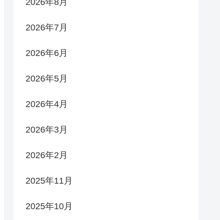
2026年8月
2026年7月
2026年6月
2026年5月
2026年4月
2026年3月
2026年2月
2025年11月
2025年10月