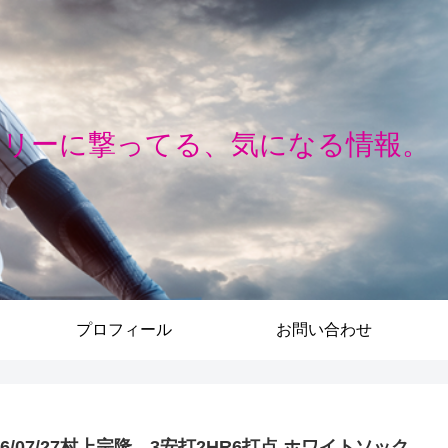
リーに撃ってる、気になる情報。 ute
プロフィール
お問い合わせ
6/07/27村上宗隆 3安打2HR6打点 ホワイトソック