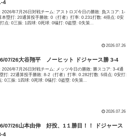
-4
: 2026年7月26日対戦チーム: アストロズ今日の勝敗: 負スコア: 1-
算本塁打: 20通算投手勝敗: 0（打者）打率: 0.231打数: 4得点: 0安
1打点: 0三振: 1四球: 0死球: 0犠打: 0盗塁: 0失策...
2026.07.26
2026/07/26大谷翔平 ノーヒット ドジャース勝 3-4
: 2026年7月26日対戦チーム: メッツ今日の勝敗: 勝スコア: 3-4通
打: 22通算投手勝敗: 8-2（打者）打率: 0.282打数: 5得点: 0安打:
: 0三振: 1四球: 0死球: 0犠打: 0盗塁: 0失策...
2026.07.26
26/07/26山本由伸 好投、1１勝目！！ ドジャース
-4