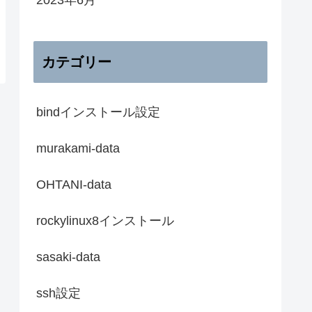
2023年6月
カテゴリー
bindインストール設定
murakami-data
OHTANI-data
rockylinux8インストール
sasaki-data
ssh設定