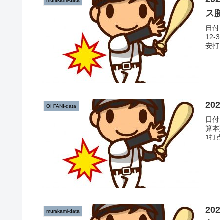
murakami-data
ス勝
日付
12-
安打:
OHTANI-data
日付
算本塁
1打点
202
murakami-data