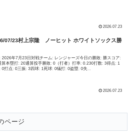
2026.07.23
6/07/23村上宗隆 ノーヒット ホワイトソックス勝
: 2026年7月23日対戦チーム: レンジャーズ今日の勝敗: 勝スコア:
通算本塁打: 20通算投手勝敗: 0（打者）打率: 0.230打数: 3得点: 1
 0打点: 0三振: 3四球: 1死球: 0犠打: 0盗塁: 0失...
2026.07.23
のページ