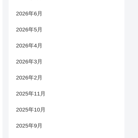
2026年6月
2026年5月
2026年4月
2026年3月
2026年2月
2025年11月
2025年10月
2025年9月