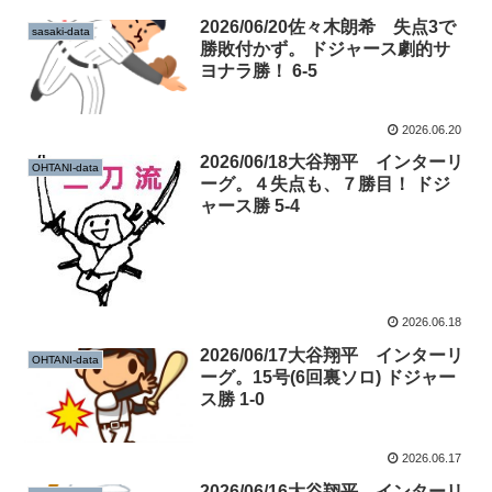
2026/06/20佐々木朗希 失点3で
sasaki-data
勝敗付かず。 ドジャース劇的サ
ヨナラ勝！ 6-5
2026.06.20
2026/06/18大谷翔平 インターリ
OHTANI-data
ーグ。４失点も、７勝目！ ドジ
ャース勝 5-4
2026.06.18
2026/06/17大谷翔平 インターリ
OHTANI-data
ーグ。15号(6回裏ソロ) ドジャー
ス勝 1-0
2026.06.17
2026/06/16大谷翔平 インターリ