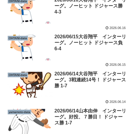
OHTANI-data
ーグ。ノーヒット ドジャース勝
4-3
2026.06.16
2026/06/15大谷翔平 インターリ
OHTANI-data
ーグ。ノーヒット ドジャース負
6-4
2026.06.15
2026/06/14大谷翔平 インターリ
OHTANI-data
ーグ。3戦連続14号！ ドジャース
勝 1-7
2026.06.14
2026/06/14山本由伸 インターリ
yamamoto-data
ーグ。好投、７勝目！ ドジャー
ス勝 1-7