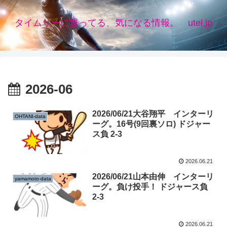
タイムリーに撃ってる、気になる情報。 utel.jp
2026-06
2026/06/21大谷翔平 インターリ
OHTANI-data
ーグ。16号(9回裏ソロ) ドジャー
ス負 2-3
2026.06.21
2026/06/21山本由伸 インターリ
yamamoto-data
ーグ。負け投手！ ドジャース負
2-3
2026.06.21